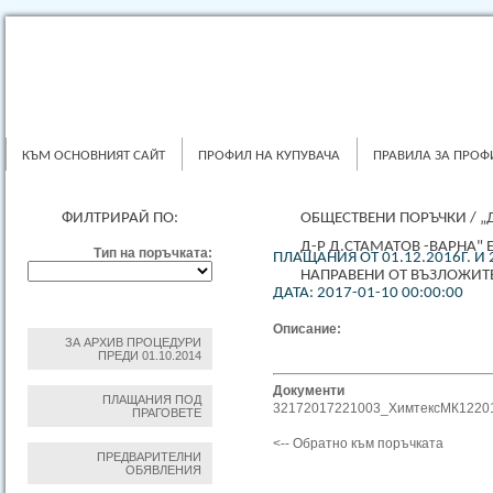
КЪМ ОСНОВНИЯТ САЙТ
ПРОФИЛ НА КУПУВАЧА
ПРАВИЛА ЗА ПРОФ
ФИЛТРИРАЙ ПО:
ОБЩЕСТВЕНИ ПОРЪЧКИ
/
„
Д-Р Д.СТАМАТОВ -ВАРНА"
Тип на поръчката:
ПЛАЩАНИЯ ОТ 01.12.2016Г. И 
НАПРАВЕНИ ОТ ВЪЗЛОЖИТ
ДАТА: 2017-01-10 00:00:00
Описание:
ЗА АРХИВ ПРОЦЕДУРИ
ПРЕДИ 01.10.2014
Документи
ПЛАЩАНИЯ ПОД
ПРАГОВЕТЕ
32172017221003_ХимтексМК12201
ПРЕДВАРИТЕЛНИ
<-- Обратно към поръчката
ОБЯВЛЕНИЯ