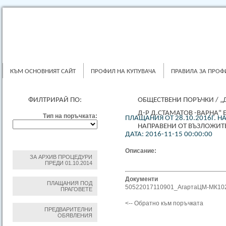
КЪМ ОСНОВНИЯТ САЙТ
ПРОФИЛ НА КУПУВАЧА
ПРАВИЛА ЗА ПРОФ
ФИЛТРИРАЙ ПО:
ОБЩЕСТВЕНИ ПОРЪЧКИ
/
„
Д-Р Д.СТАМАТОВ -ВАРНА"
Тип на поръчката:
ПЛАЩАНИЯ ОТ 28.10.2016Г. Н
НАПРАВЕНИ ОТ ВЪЗЛОЖИТ
ДАТА: 2016-11-15 00:00:00
Описание:
ЗА АРХИВ ПРОЦЕДУРИ
ПРЕДИ 01.10.2014
Документи
ПЛАЩАНИЯ ПОД
50522017110901_АгартаЦМ-МК102
ПРАГОВЕТЕ
<-- Обратно към поръчката
ПРЕДВАРИТЕЛНИ
ОБЯВЛЕНИЯ