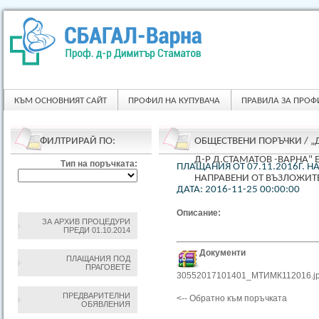
КЪМ ОСНОВНИЯТ САЙТ
ПРОФИЛ НА КУПУВАЧА
ПРАВИЛА ЗА ПРОФ
ФИЛТРИРАЙ ПО:
ОБЩЕСТВЕНИ ПОРЪЧКИ
/
„
Д-Р Д.СТАМАТОВ -ВАРНА"
Тип на поръчката:
ПЛАЩАНИЯ ОТ 07.11.2016Г. 
НАПРАВЕНИ ОТ ВЪЗЛОЖИТ
ДАТА: 2016-11-25 00:00:00
Описание:
ЗА АРХИВ ПРОЦЕДУРИ
ПРЕДИ 01.10.2014
Документи
ПЛАЩАНИЯ ПОД
ПРАГОВЕТЕ
30552017101401_МТИМК112016.j
ПРЕДВАРИТЕЛНИ
<-- Обратно към поръчката
ОБЯВЛЕНИЯ